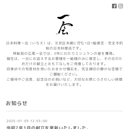
日本料理一会（いちえ）は、文京区本郷に佇む1日1組限定・完全予約
制の日本料理店です。
移転前の広尾一会では、8年にわたりミシュランの星を獲得。
現在は、一日にお迎えするお客様を一組様のみに限定し、その日のた
めだけの献立とおもてなしをご用意しております。
四季折々の旬食材を用いたおまかせ懐石を、完全貸切の静かな空間で
ご堪能ください。
ご接待やご会食、記念日のお祝いなど、大切なお席にふさわしい時間
をお届けいたします。
お知らせ
2025-01-03 12:55:00
令和7年1月の献立を更新いたしました。